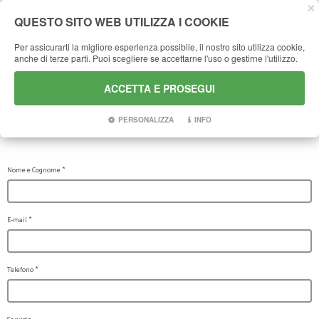
QUESTO SITO WEB UTILIZZA I COOKIE
Per assicurarti la migliore esperienza possibile, il nostro sito utilizza cookie,
anche di terze parti. Puoi scegliere se accettarne l'uso o gestirne l'utilizzo.
HOME
CONTATTI
RICHIESTA INFORMAZIONI
RICHIESTA
ACCETTA E PROSEGUI
INFORMAZIONI
PERSONALIZZA
INFO
Nome e Cognome
*
E-mail
*
Telefono
*