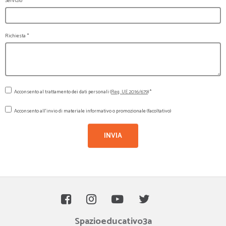
Servizio
Richiesta
*
Acconsento al trattamento dei dati personali (
Reg. UE 2016/679
) *
Acconsento all'invio di materiale informativo o promozionale (facoltativo)
INVIA
Spazioeducativo3a